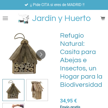
¡¡ Pide CITA si eres de MADRID !!
Ir
al
Jardín y Huerto
contenido
principal
Refugio
Natural:
Casita para
Abejas e
Insectos, un
Hogar para la
Biodiversidad
34,95 €
Envío gratis