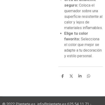
seguro:
Coloca el
quemador sobre una
superficie resistente al
calor y lejos de
materiales inflamables.
Elige tu color
favorito:
Selecciona
el color que mejor se
adapte a tu decoración
y estilo personal.
C
C
C
C
o
o
o
o
m
m
m
m
p
p
p
p
a
a
a
a
r
r
r
r
t
t
t
t
© 2022 Plantarte.es info@plantarte.es 625 54 11 71 -