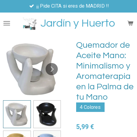
¡¡ Pide CITA si eres de MADRID !!
Ir
al
Jardín y Huerto
contenido
principal
Quemador de
Aceite Mano:
Minimalismo y
Aromaterapia
en la Palma de
tu Mano
4 Colores
5,99 €