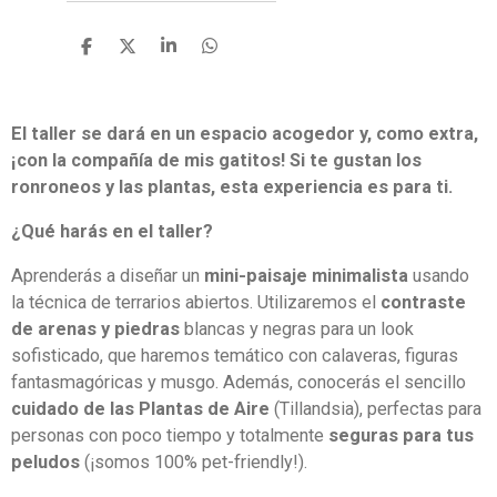
C
C
C
C
o
o
o
o
m
m
m
m
p
p
p
p
a
a
a
a
El taller se dará en un espacio acogedor y, como extra,
r
r
r
r
¡con la compañía de mis gatitos! Si te gustan los
t
t
t
t
ronroneos y las plantas, esta experiencia es para ti.
i
i
i
i
r
r
r
r
¿Qué harás en el taller?
Aprenderás a diseñar un
mini-paisaje minimalista
usando
la técnica de terrarios abiertos. Utilizaremos el
contraste
de arenas y piedras
blancas y negras para un look
sofisticado, que haremos temático con calaveras, figuras
fantasmagóricas y musgo. Además, conocerás el sencillo
cuidado de las Plantas de Aire
(Tillandsia), perfectas para
personas con poco tiempo y totalmente
seguras para tus
peludos
(¡somos 100% pet-friendly!).